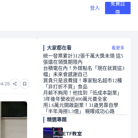
免費註
登入
冊
大家都在看
看更多
統一發票累計312張千萬大獎未領 這5
張還在領獎期限內
台積電在內！外媒點名「現在就買這3
檔」未來會感謝自己
買貴只是浪費錢！專家點名超市12種
04:25
「非打折不買」食品
月薪不夠用！他找到「低成本副業」
3年後年營收近400萬元養全家
用1.6萬元開啟副業！31歲男靠自學
「半年海撈1.3億」 親曝成功心路
精選專題
ETF教室