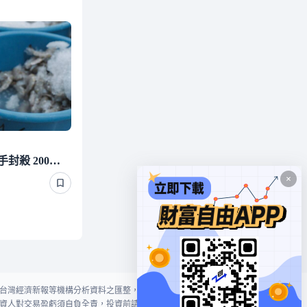
斷交國白蝦遭我友邦下狠手封殺 200萬磅出口量全歸零嚇崩了
台灣經濟新報等機構分析資料之匯整，本網站對投資人買賣不作任何建議或暗
資人對交易盈虧須自負全責，投資前請謹慎評估風險。