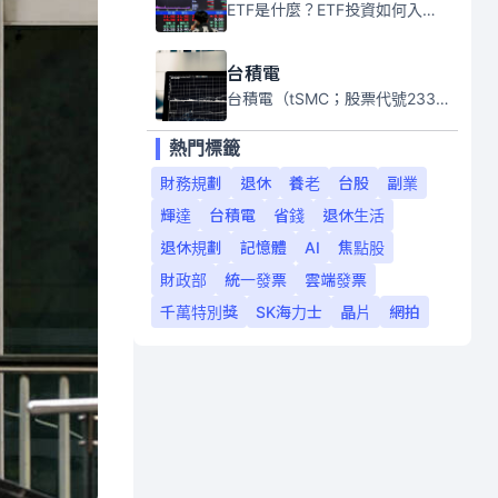
ETF是什麼？ETF投資如何入門？本系列專題文章將會告訴你新手必須知道的ETF基礎知識。
台積電
台積電（tSMC；股票代號2330）是全球領先的半導體代工公司，成立於1987年，總部位於台灣新竹。且已於美國、日本、德國及中國設廠，台積電是全球首家專業積體電路製造服務公司，也是全球最先進和最大規模的半導體代工廠。
熱門標籤
財務規劃
退休
養老
台股
副業
輝達
台積電
省錢
退休生活
退休規劃
記憶體
AI
焦點股
財政部
統一發票
雲端發票
千萬特別獎
SK海力士
晶片
網拍