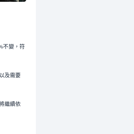
5%不變，符
以及需要
將繼續依