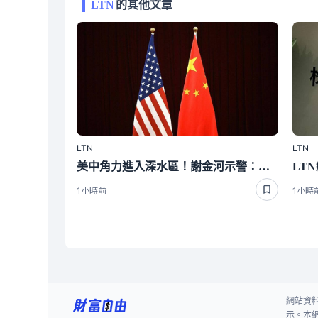
LTN
的其他文章
LTN
LTN
美中角力進入深水區！謝金河示警：台商處境危險且困難
1小時前
1小時
網站資
示。本