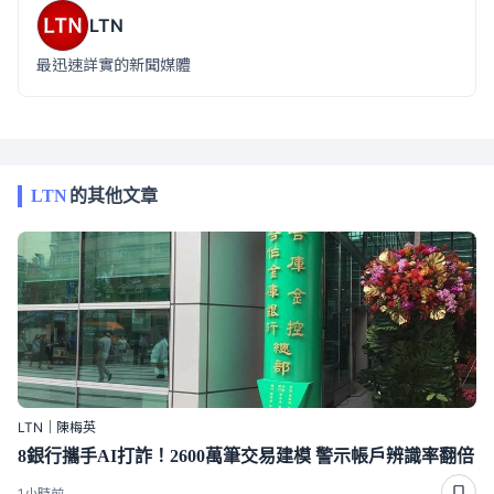
LTN
最迅速詳實的新聞媒體
LTN
的其他文章
LTN｜陳梅英
8銀行攜手AI打詐！2600萬筆交易建模 警示帳戶辨識率翻倍
1小時前