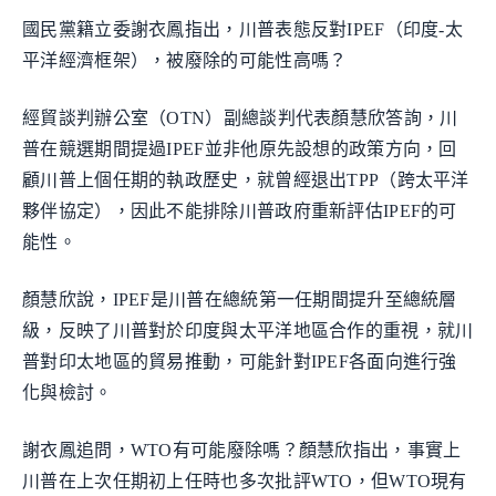
國民黨籍立委謝衣鳳指出，川普表態反對IPEF（印度-太
平洋經濟框架），被廢除的可能性高嗎？
經貿談判辦公室（OTN）副總談判代表顏慧欣答詢，川
普在競選期間提過IPEF並非他原先設想的政策方向，回
顧川普上個任期的執政歷史，就曾經退出TPP（跨太平洋
夥伴協定），因此不能排除川普政府重新評估IPEF的可
能性。
顏慧欣說，IPEF是川普在總統第一任期間提升至總統層
級，反映了川普對於印度與太平洋地區合作的重視，就川
普對印太地區的貿易推動，可能針對IPEF各面向進行強
化與檢討。
謝衣鳳追問，WTO有可能廢除嗎？顏慧欣指出，事實上
川普在上次任期初上任時也多次批評WTO，但WTO現有