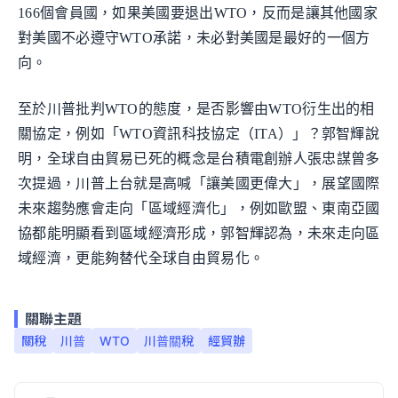
166個會員國，如果美國要退出WTO，反而是讓其他國家
對美國不必遵守WTO承諾，未必對美國是最好的一個方
向。
至於川普批判WTO的態度，是否影響由WTO衍生出的相
關協定，例如「WTO資訊科技協定（ITA）」？郭智輝說
明，全球自由貿易已死的概念是台積電創辦人張忠謀曾多
次提過，川普上台就是高喊「讓美國更偉大」，展望國際
未來趨勢應會走向「區域經濟化」，例如歐盟、東南亞國
協都能明顯看到區域經濟形成，郭智輝認為，未來走向區
域經濟，更能夠替代全球自由貿易化。
關聯主題
關稅
川普
WTO
川普關稅
經貿辦