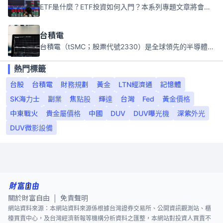
ETF是什麼？ETF投資如何入門？本系列專題文章將會告訴你新手必須知道的ETF基礎知識。
台積電
台積電（tSMC；股票代號2330）是全球領先的半導體代工公司，成立於1987年，總部位於台灣新竹。且已於美國、日本、德國及中國設廠，台積電是全球首家專業積體電路製造服務公司，也是全球最先進和最大規模的半導體代工廠。
熱門標籤
台股
台積電
財務規劃
黃金
LTN經濟通
記憶體
SK海力士
副業
焦點股
輝達
台灣
Fed
黃金價格
中東戰火
貴金屬價格
中國
DUV
DUV曝光機
深紫外光
DUV微影設備
關於財富自由
免責聲明
|
網站資料來源：本網站資料來源係根據台灣證券交易所、公開資訊觀測站、櫃
檯買賣中心，及台灣經濟新報等機構分析資料之匯整，本網站對投資人買賣不