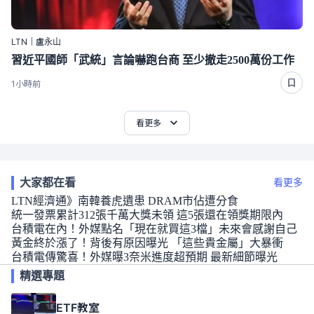
LTN｜盧永山
習近平國師「武統」言論嚇跑台商 至少撤走2500萬份工作
1小時前
看更多
大家都在看
看更多
LTN經濟通》南韓養虎遺患 DRAM市佔遭分食
統一發票累計312張千萬大獎未領 這5張還在領獎期限內
台積電在內！外媒點名「現在就買這3檔」未來會感謝自己
黃金終於漲了！背後有原因曝光 「這些貴金屬」大暴衝
台積電傳驚喜！外媒曝3奈米進度超預期 最新細節曝光
精選專題
ETF教室