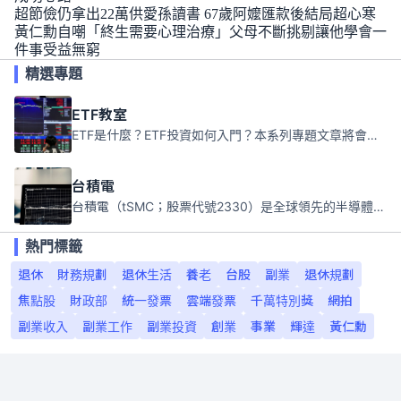
超節儉仍拿出22萬供愛孫讀書 67歲阿嬤匯款後結局超心寒
黃仁勳自嘲「終生需要心理治療」父母不斷挑剔讓他學會一
件事受益無窮
精選專題
ETF教室
ETF是什麼？ETF投資如何入門？本系列專題文章將會告訴你新手必須知道的ETF基礎知識。
台積電
台積電（tSMC；股票代號2330）是全球領先的半導體代工公司，成立於1987年，總部位於台灣新竹。且已於美國、日本、德國及中國設廠，台積電是全球首家專業積體電路製造服務公司，也是全球最先進和最大規模的半導體代工廠。
熱門標籤
退休
財務規劃
退休生活
養老
台股
副業
退休規劃
焦點股
財政部
統一發票
雲端發票
千萬特別獎
網拍
副業收入
副業工作
副業投資
創業
事業
輝達
黃仁勳