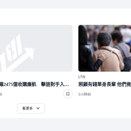
LTN
阿波羅2475億收購廉航 擊退對手入主易捷航空
前
5小時前
看更多