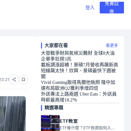
免費註
登入
冊
大家都在看
看更多
大發戰爭財與氣候災難財 全球8大油
企單季狂撈3兆
載板調漲超補！景碩7月營收再飆新高
短線飆太快！欣興、景碩最快下週被
關
23:21
Vivid Gaming取得馬爾他執照 隆中加
速布局歐洲Q2獲利季增四倍
外送專法上路兩週 Uber Eats：外送員
時薪最高增18.2％
精選專題
ETF教室
ETF是什麼？ETF投資如何入門？本系列專題文章將會告訴你新手必須知道的ETF基礎知識。