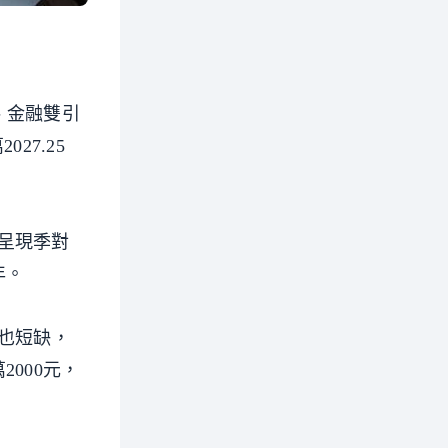
子、金融雙引
27.25
成呈現季對
年。
力也短缺，
000元，