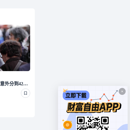
照顧有錢單身長輩 他們竟意外分到4220萬遺產 背後真相曝光了