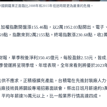
鋼鐵業正面臨比2008年和2015年低迷時期更為嚴重的危機。
加權指數開盤漲155.46點，以2萬1952.03點開出。電
指數來到2萬2155點。終場指數漲230.68點，收2萬20
季財報，單季稅後淨利350.45億元，每股盈餘2.53元，皆
季營運將呈現季增、年增表現，全年來看則將優於2023
S產能供不應求，正積極擴充產能，台積電在先進封裝廠人
廠技術員將闢設專場招募面談會，祭出日班月薪達約3萬2
，平均年薪達70萬元以上，比一般業界行情高達四成。