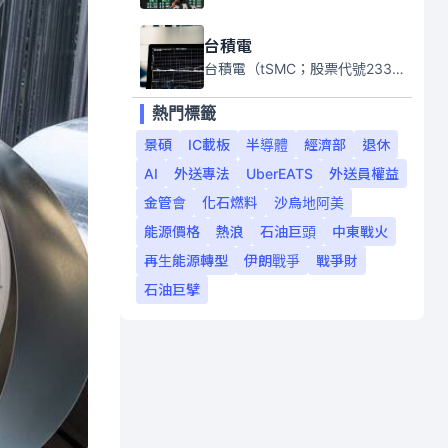
台積電
台積電（tSMC；股票代號2330）是全球領先的半導體代工公司，成立於1987年，總部位於台灣新竹。且已於美國、日本、德國及中國設廠，台積電是全球首家專業積體電路製造服務公司，也是全球最先進和最大規模的半導體代工廠。
熱門標籤
景碩
IC載板
半導體
經濟部
退休
AI
外送專法
UberEATS
外送員權益
金管會
化石燃料
沙烏地阿美
能源價格
熱浪
石油巨頭
中東戰火
再生能源轉型
伊朗戰爭
戰爭財
石油巨擘