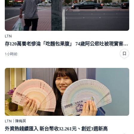
LTN
存120萬養老慘淪「吃麵包果腹」 74歲阿公悲吐被現實害慘真相
1小時前
LTN｜陳梅英
外資熱錢續匯入 新台幣收32.261元、創近3週新高