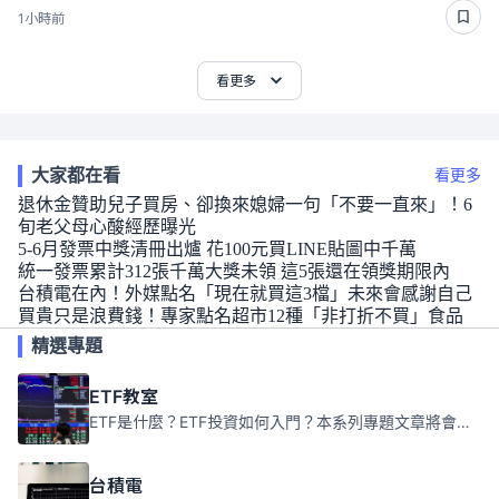
1小時前
看更多
大家都在看
看更多
退休金贊助兒子買房、卻換來媳婦一句「不要一直來」！6
旬老父母心酸經歷曝光
5-6月發票中獎清冊出爐 花100元買LINE貼圖中千萬
統一發票累計312張千萬大獎未領 這5張還在領獎期限內
台積電在內！外媒點名「現在就買這3檔」未來會感謝自己
買貴只是浪費錢！專家點名超市12種「非打折不買」食品
精選專題
ETF教室
ETF是什麼？ETF投資如何入門？本系列專題文章將會告訴你新手必須知道的ETF基礎知識。
台積電