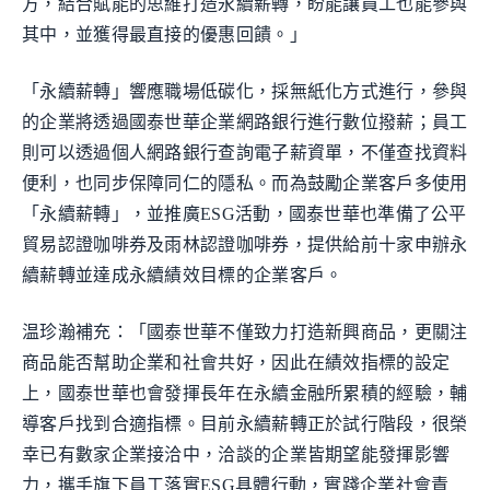
方，結合賦能的思維打造永續薪轉，盼能讓員工也能參與
其中，並獲得最直接的優惠回饋。」
「永續薪轉」響應職場低碳化，採無紙化方式進行，參與
的企業將透過國泰世華企業網路銀行進行數位撥薪；員工
則可以透過個人網路銀行查詢電子薪資單，不僅查找資料
便利，也同步保障同仁的隱私。而為鼓勵企業客戶多使用
「永續薪轉」，並推廣ESG活動，國泰世華也準備了公平
貿易認證咖啡券及雨林認證咖啡券，提供給前十家申辦永
續薪轉並達成永續績效目標的企業客戶。
温珍瀚補充：「國泰世華不僅致力打造新興商品，更關注
商品能否幫助企業和社會共好，因此在績效指標的設定
上，國泰世華也會發揮長年在永續金融所累積的經驗，輔
導客戶找到合適指標。目前永續薪轉正於試行階段，很榮
幸已有數家企業接洽中，洽談的企業皆期望能發揮影響
力，攜手旗下員工落實ESG具體行動，實踐企業社會責