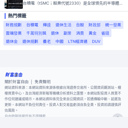
台積電（tSMC；股票代號2330）是全球領先的半導體代工公司，成立於1987年，總部位於台灣新竹。且已於美國、日本、德國及中國設廠，台積電是全球首家專業積體電路製造服務公司，也是全球最先進和最大規模的半導體代工廠。
熱門標籤
財務規劃
台積電
輝達
退休生活
台股
財政部
統一發票
雲端發票
千萬特別獎
退休
副業
消費
黃金
省錢
退休金
退休規劃
養老
中國
LTN經濟通
DUV
關於財富自由
免責聲明
|
網站資料來源：本網站資料來源係根據台灣證券交易所、公開資訊觀測站、櫃
檯買賣中心，及台灣經濟新報等機構分析資料之匯整，本網站對投資人買賣不
作任何建議或暗示。本網站資料係完全來自公開資訊，若遇傳輸中斷、延遲及
更新，本網站不負任何責任。投資人對交易盈虧須自負全責，投資前請謹慎評
估風險。
自由時報版權所有不得轉載
©
2026
The Liberty Times. All Rights Reserved.