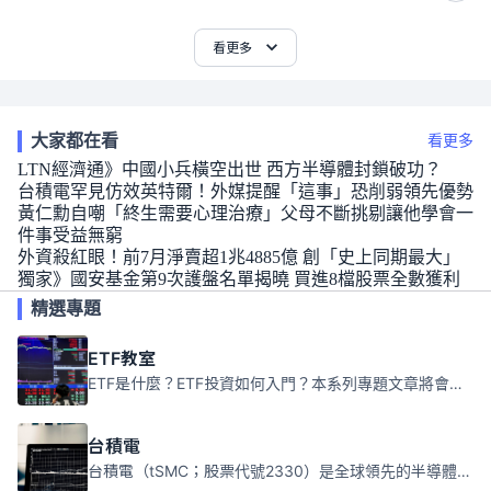
看更多
大家都在看
看更多
LTN經濟通》中國小兵橫空出世 西方半導體封鎖破功？
台積電罕見仿效英特爾！外媒提醒「這事」恐削弱領先優勢
黃仁勳自嘲「終生需要心理治療」父母不斷挑剔讓他學會一
件事受益無窮
外資殺紅眼！前7月淨賣超1兆4885億 創「史上同期最大」
獨家》國安基金第9次護盤名單揭曉 買進8檔股票全數獲利
精選專題
ETF教室
ETF是什麼？ETF投資如何入門？本系列專題文章將會告訴你新手必須知道的ETF基礎知識。
台積電
台積電（tSMC；股票代號2330）是全球領先的半導體代工公司，成立於1987年，總部位於台灣新竹。且已於美國、日本、德國及中國設廠，台積電是全球首家專業積體電路製造服務公司，也是全球最先進和最大規模的半導體代工廠。