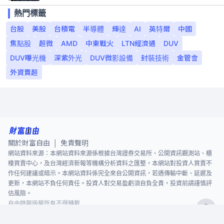
熱門標籤
台股
美股
台積電
半導體
輝達
AI
英特爾
中國
焦點股
超微
AMD
中東戰火
LTN經濟通
DUV
DUV曝光機
深紫外光
DUV微影設備
封裝技術
金管會
外資賣超
關於財富自由
免責聲明
|
網站資料來源：本網站資料來源係根據台灣證券交易所、公開資訊觀測站、櫃
檯買賣中心，及台灣經濟新報等機構分析資料之匯整，本網站對投資人買賣不
作任何建議或暗示。本網站資料係完全來自公開資訊，若遇傳輸中斷、延遲及
更新，本網站不負任何責任。投資人對交易盈虧須自負全責，投資前請謹慎評
估風險。
自由時報版權所有不得轉載
©
2026
The Liberty Times. All Rights Reserved.