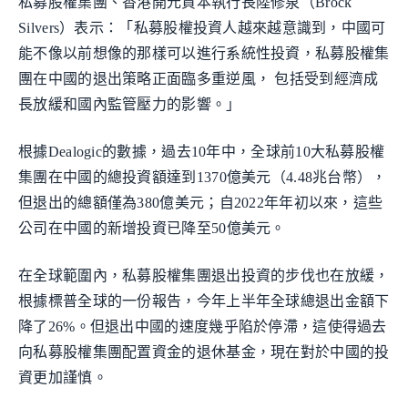
私募股權集團、香港開元資本執行長陸修泉（Brock
Silvers）表示：「私募股權投資人越來越意識到，中國可
能不像以前想像的那樣可以進行系統性投資，私募股權集
團在中國的退出策略正面臨多重逆風， 包括受到經濟成
長放緩和國內監管壓力的影響。」
根據Dealogic的數據，過去10年中，全球前10大私募股權
集團在中國的總投資額達到1370億美元（4.48兆台幣），
但退出的總額僅為380億美元；自2022年年初以來，這些
公司在中國的新增投資已降至50億美元。
在全球範圍內，私募股權集團退出投資的步伐也在放緩，
根據標普全球的一份報告，今年上半年全球總退出金額下
降了26%。但退出中國的速度幾乎陷於停滯，這使得過去
向私募股權集團配置資金的退休基金，現在對於中國的投
資更加謹慎。