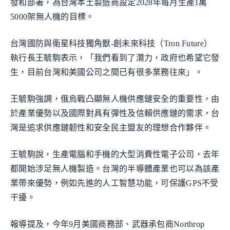
發和部署，為台灣本土製造商設定2028年每月生產1萬
5000架無人機的目標。
台灣國防與衛星科技獨角獸-創未來科技（Tron Future）
執行長王毓駒表示，「我們看到了潛力，政府也希望它發
生，目前台灣和美國公司之間已有很多業務往來」。
王毓駒強調，俄烏戰凸顯無人機供應鏈安全的重要性，由
於產業優勢以及國際對具有彈性及信賴供應鏈的需求，台
灣是追求供應鏈韌性和安全民主盟友的理想合作夥伴。
王毓駒說，生產電腦和手機的大型消費性電子公司，去年
都開始涉足無人機製造。台灣的半導體產業也可以為該產
業帶來優勢，例如先進的人工智慧功能，可保護GPS不受
干擾。
報導提及，今年9月美國商務部、武器承包商Northrop