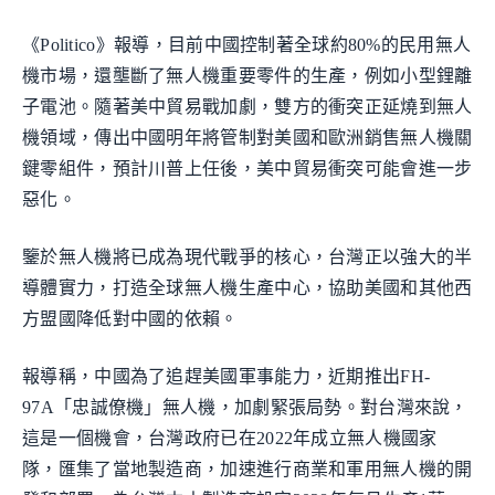
《Politico》報導，目前中國控制著全球約80%的民用無人
機市場，還壟斷了無人機重要零件的生產，例如小型鋰離
子電池。隨著美中貿易戰加劇，雙方的衝突正延燒到無人
機領域，傳出中國明年將管制對美國和歐洲銷售無人機關
鍵零組件，預計川普上任後，美中貿易衝突可能會進一步
惡化。
鑒於無人機將已成為現代戰爭的核心，台灣正以強大的半
導體實力，打造全球無人機生產中心，協助美國和其他西
方盟國降低對中國的依賴。
報導稱，中國為了追趕美國軍事能力，近期推出FH-
97A「忠誠僚機」無人機，加劇緊張局勢。對台灣來說，
這是一個機會，台灣政府已在2022年成立無人機國家
隊，匯集了當地製造商，加速進行商業和軍用無人機的開