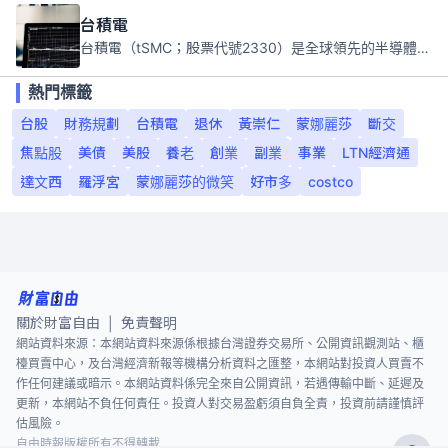
台積電
台積電（tSMC；股票代號2330）是全球領先的半導體代工公司，成立於1987年，總部位於台灣新竹。且已於美國、日本、德國及中國設廠，台積電是全球首家專業積體電路製造服務公司，也是全球最先進和最大規模的半導體代工廠。
熱門標籤
台股
財務規劃
台積電
退休
黃崇仁
蒙娜麗莎
斷交
焦點股
美債
美股
養老
創業
副業
事業
LTN經濟通
達文西
羅浮宮
蒙娜麗莎的微笑
好市多
costco
關於財富自由
免責聲明
|
網站資料來源：本網站資料來源係根據台灣證券交易所、公開資訊觀測站、櫃
檯買賣中心，及台灣經濟新報等機構分析資料之匯整，本網站對投資人買賣不
作任何建議或暗示。本網站資料係完全來自公開資訊，若遇傳輸中斷、延遲及
更新，本網站不負任何責任。投資人對交易盈虧須自負全責，投資前請謹慎評
估風險。
自由時報版權所有不得轉載