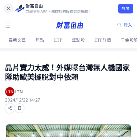
財富自由
打開
立即使用APP，開啟您的股市智慧導航！
登入
最新文章
焦點
ETF
焦點股
ETF詳情
千金股
晶片實力太威！外媒曝台灣無人機國家
隊助歐美擺脫對中依賴
LTN
2024/12/22 14:27