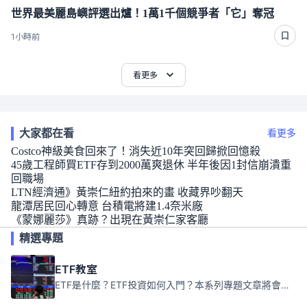
世界最美麗島嶼評選出爐！1萬1千個競爭者「它」奪冠
1小時前
看更多
大家都在看
看更多
Costco神級美食回來了！消失近10年突回歸掀回憶殺
45歲工程師買ETF存到2000萬爽退休 半年後因1封信崩潰重
回職場
LTN經濟通》黃崇仁紐約拍來的畫 收藏界吵翻天
龍潭居民回心轉意 台積電將建1.4奈米廠
《蒙娜麗莎》真跡？出現在黃崇仁家客廳
精選專題
ETF教室
ETF是什麼？ETF投資如何入門？本系列專題文章將會告訴你新手必須知道的ETF基礎知識。