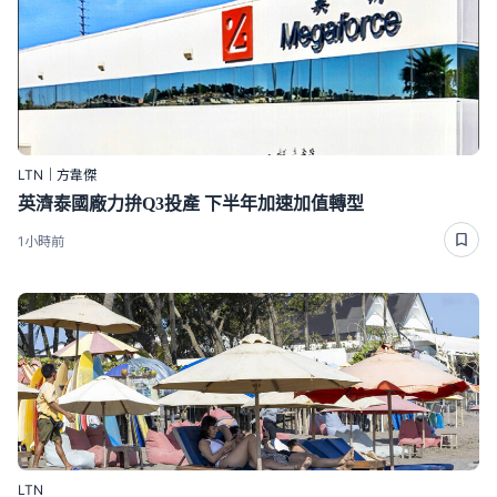
LTN｜方韋傑
英濟泰國廠力拚Q3投產 下半年加速加值轉型
1小時前
LTN