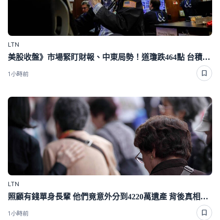
LTN
美股收盤》市場緊盯財報、中東局勢！道瓊跌464點 台積電ADR漲逾1％
1小時前
LTN
照顧有錢單身長輩 他們竟意外分到4220萬遺產 背後真相曝光了
1小時前