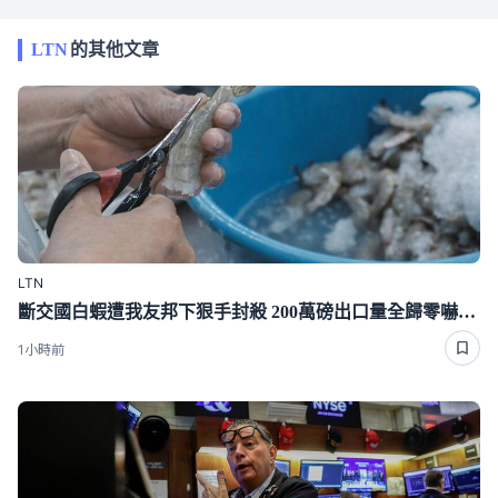
LTN
的其他文章
LTN
斷交國白蝦遭我友邦下狠手封殺 200萬磅出口量全歸零嚇崩了
1小時前