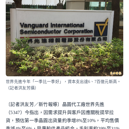
世界先進今年「一季比一季好」，資本支出達6、7百億元新高。
（記者洪友芳攝）
〔記者洪友芳／新竹報導〕晶圓代工廠世界先進
（5347）今指出，因需求提升與客戶因應關稅提早拉
貨，預估第一季晶圓出貨量約季增8%至10%，平均售價
季減4%至6%，受惠較佳產品組合，毛利率約29%至31%