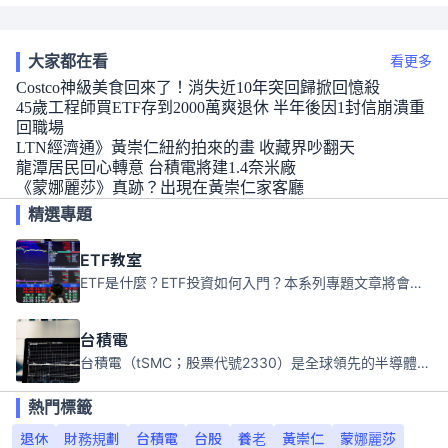
大家都在看
看更多
Costco神級美食回來了！消失近10年突回歸掀回憶殺
45歲工程師買ETF存到2000萬爽退休 半年後因1封信崩潰重
回職場
LTN經濟通》黃崇仁紐約拍來的畫 收藏界吵翻天
龍潭居民回心轉意 台積電將建1.4奈米廠
《蒙娜麗莎》真跡？出現在黃崇仁家客廳
精選專題
ETF教室
ETF是什麼？ETF投資如何入門？本系列專題文章將會告訴你新手必須知道的ETF基礎知識。
台積電
台積電（tSMC；股票代號2330）是全球領先的半導體代工公司，成立於1987年，總部位於台灣新竹。且已於美國、日本、德國及中國設廠，台積電是全球首家專業積體電路製造服務公司，也是全球最先進和最大規模的半導體代工廠。
熱門標籤
退休
財務規劃
台積電
台股
養老
黃崇仁
蒙娜麗莎