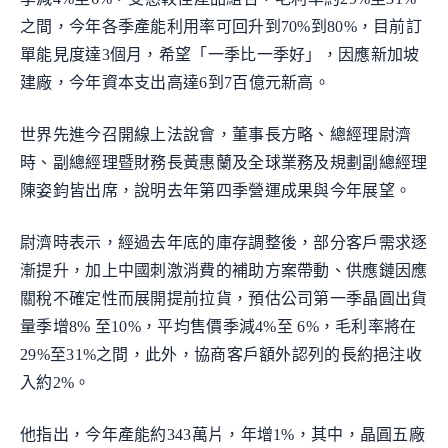
之間，今年各季產能利用率可回升到70%到80%，目前訂
單能見度達3個月，希望「一季比一季好」，因應新加坡
建廠，今年資本支出高達6到7百億元新高。
世界先進今召開線上法說會，董事長方略、總經理尉濟
時、副總經理暨財務長黃惠蘭及全球業務及規劃副總經理
陳姿鈞皆出席，說明去年第四季營運成果與今年展望。
尉濟時表示，經過去年底的庫存調整後，部分客戶需求逐
漸提升，加上中國刺激消費的補助方案帶動、供應鏈因應
關稅不確定性而展開提前拉貨，預估公司第一季晶圓出貨
量季增8% 至10%，平均售價季減4%至 6%，毛利率將在
29%至31%之間，此外，協商客戶額外認列的長約挹注收
入約2%。
他指出，今年產能約343萬片，年增1%，其中，晶圓五廠