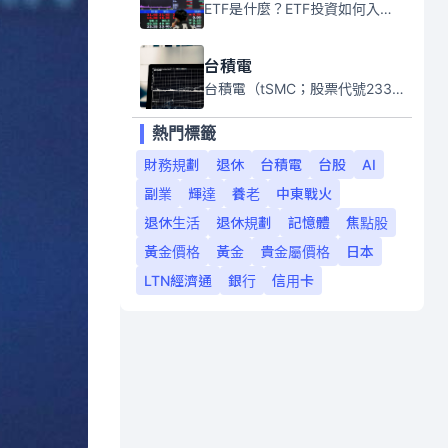
ETF是什麼？ETF投資如何入門？本系列專題文章將會告訴你新手必須知道的ETF基礎知識。
台積電
台積電（tSMC；股票代號2330）是全球領先的半導體代工公司，成立於1987年，總部位於台灣新竹。且已於美國、日本、德國及中國設廠，台積電是全球首家專業積體電路製造服務公司，也是全球最先進和最大規模的半導體代工廠。
熱門標籤
財務規劃
退休
台積電
台股
AI
副業
輝達
養老
中東戰火
退休生活
退休規劃
記憶體
焦點股
黃金價格
黃金
貴金屬價格
日本
LTN經濟通
銀行
信用卡