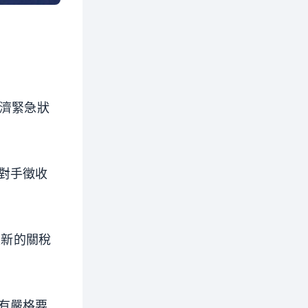
經濟緊急狀
對手徵收
）制定新的關稅
有嚴格要