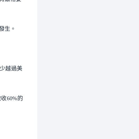
發生。
減少越過美
收60%的