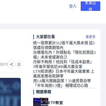
免費註
登入
冊
大家都在看
看更多
統一發票累計312張千萬大獎未領 這5
張還在領獎期限內
台積電在內！外媒點名「現在就買這3
檔」未來會感謝自己
月薪不夠用！他找到「低成本副業」
23:11
3年後年營收近400萬元養全家
LTN經濟通》日本今年最大破產案 上
萬商家應收款歸零
用1.6萬元開啟副業！31歲男靠自學
「半年海撈1.3億」 親曝成功心路
精選專題
ETF教室