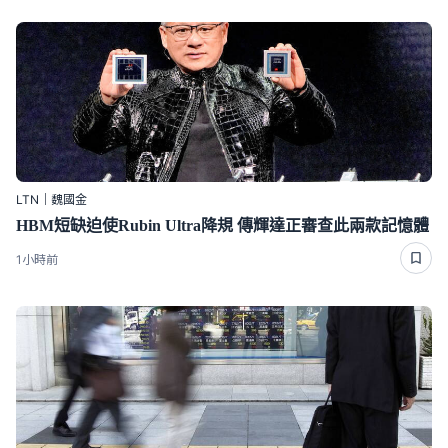
LTN｜魏國金
HBM短缺迫使Rubin Ultra降規 傳輝達正審查此兩款記憶體
1小時前