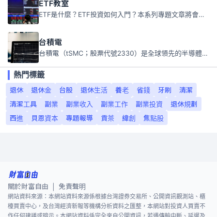
ETF教室
ETF是什麼？ETF投資如何入門？本系列專題文章將會告訴你新手必須知道的ETF基礎知識。
台積電
台積電（tSMC；股票代號2330）是全球領先的半導體代工公司，成立於1987年，總部位於台灣新竹。且已於美國、日本、德國及中國設廠，台積電是全球首家專業積體電路製造服務公司，也是全球最先進和最大規模的半導體代工廠。
熱門標籤
退休
退休金
台股
退休生活
養老
省錢
牙刷
清潔
清潔工具
副業
副業收入
副業工作
副業投資
退休規劃
西進
貝恩資本
專題報導
貢茶
緯創
焦點股
關於財富自由
免責聲明
|
網站資料來源：本網站資料來源係根據台灣證券交易所、公開資訊觀測站、櫃
檯買賣中心，及台灣經濟新報等機構分析資料之匯整，本網站對投資人買賣不
作任何建議或暗示。本網站資料係完全來自公開資訊，若遇傳輸中斷、延遲及