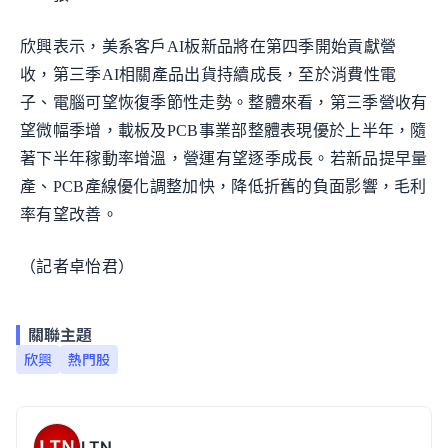
欣興表示，美系客戶AI板新品將在第四季開始貢獻營
收，第三季AI相關產品出貨持續成長，至於消費性電
子、電腦可望恢復季節性走勢。整體來看，第三季營收有
望微幅季增，載板及PCB事業部整體表現優於上半年，隨
著下半年稼動率增溫，營運有望逐季成長。若新品提早量
產、PCB產線優化調整加快，降低折舊的負面影響，毛利
率有望改善。
（記者卓怡君）
關聯主題
欣興
熱門股
LTN