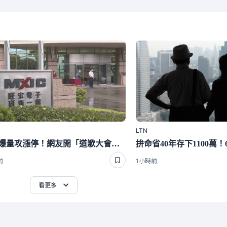
LTN
旺宏爆量攻漲停！網友開「道歉大會」：昨天罵糞股 是我錯了
前
1小時前
看更多