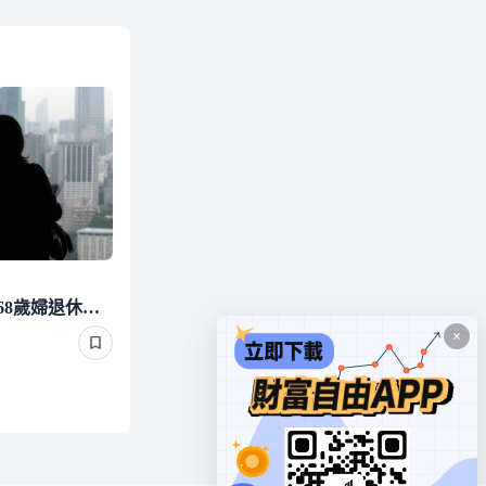
拚命省40年存下1100萬！68歲婦退休後才發現最缺的不是錢