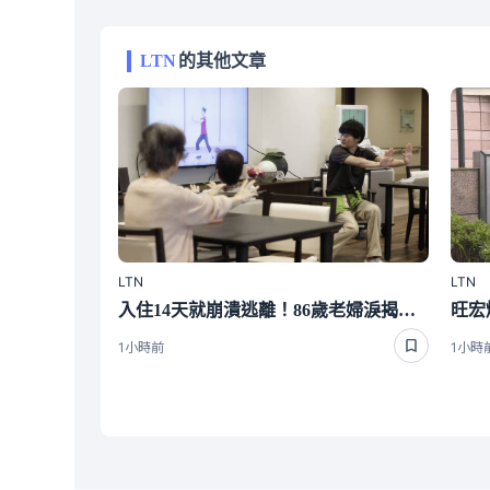
LTN
的其他文章
LTN
LTN
入住14天就崩潰逃離！86歲老婦淚揭高級養老院裡最殘酷的真相
1小時前
1小時