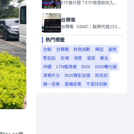
ETF是什麼？ETF投資如何入門？本系列專題文章將會告訴你新手必須知道的ETF基礎知識。
台積電
台積電（tSMC；股票代號2330）是全球領先的半導體代工公司，成立於1987年，總部位於台灣新竹。且已於美國、日本、德國及中國設廠，台積電是全球首家專業積體電路製造服務公司，也是全球最先進和最大規模的半導體代工廠。
熱門標籤
台股
台積電
財務規劃
輝達
副業
焦點股
台灣
消費
省錢
黃金
中國
LTN經濟通
DUV
DUV曝光機
深紫外光
DUV微影設備
財政部
統一發票
雲端發票
千萬特別獎