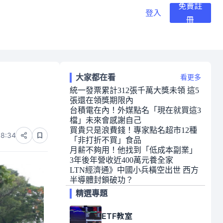
免費註
登入
冊
大家都在看
看更多
統一發票累計312張千萬大獎未領 這5
張還在領獎期限內
台積電在內！外媒點名「現在就買這3
檔」未來會感謝自己
買貴只是浪費錢！專家點名超市12種
08:34
「非打折不買」食品
月薪不夠用！他找到「低成本副業」
3年後年營收近400萬元養全家
LTN經濟通》中國小兵橫空出世 西方
半導體封鎖破功？
精選專題
ETF教室