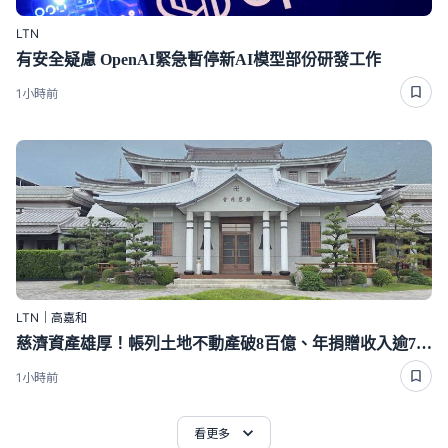
LTN
有安全疑慮 OpenAI緊急暫停新AI模型部份研發工作
1小時前
LTN｜高嘉和
慈濟資產雄厚！帳列土地不動產破8百億、年捐贈收入逾70億
1小時前
看更多