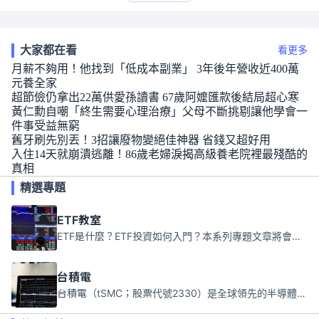
大家都在看
看更多
月薪不夠用！他找到「低成本副業」 3年後年營收近400萬
元養全家
超節儉仍拿出22萬供愛孫讀書 67歲阿嬤匯款後結局超心寒
黃仁勳自嘲「終生需要心理治療」父母不斷挑剔讓他學會一
件事受益無窮
舊牙刷先別丟！3招讓廢物變絕佳神器 省錢又超好用
入住14天就崩潰逃離！86歲老婦淚揭高級養老院裡最殘酷的
真相
精選專題
ETF教室
ETF是什麼？ETF投資如何入門？本系列專題文章將會告訴你新手必須知道的ETF基礎知識。
台積電
台積電（tSMC；股票代號2330）是全球領先的半導體代工公司，成立於1987年，總部位於台灣新竹。且已於美國、日本、德國及中國設廠，台積電是全球首家專業積體電路製造服務公司，也是全球最先進和最大規模的半導體代工廠。