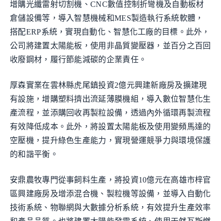
增購光纖雷射切割機、CNC數值控制折彎機及自動板材
倉儲設備等，導入智慧機械和MES製造執行系統軟體，
搭配ERP系統，實現自動化、智慧化工廠的目標。此外，
公司將建置太陽能板，使用非晶質變壓器，並百分之百回
收廢鋼材，履行節能減碳的企業責任。
厚森實業在雲林縣虎尾鎮投資2億元興建新廠房及擴建現
有設施，增購塑料擠出流延薄膜機組，導入數位智慧化生
產流程，並添購回收再製粒設備，透過內外循環再製流程
有效降低成本。此外，將設置太陽能板及使用變頻馬達的
空壓機，提升綠色生產能力，實現營運競爭力與環境保護
的和諧平衡。
安鼎農牧專門從事飼料生產，將投資10億元在高雄市梓官
區興建廠房及增添混合機、製粒機等設備，並導入自動化
技術系統、物聯網與大數據分析系統，有效提升生產效率