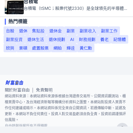
台積電
台積電（tSMC；股票代號2330）是全球領先的半導體代工公司，成立於1987年，總部位於台灣新竹。且已於美國、日本、德國及中國設廠，台積電是全球首家專業積體電路製造服務公司，也是全球最先進和最大規模的半導體代工廠。
熱門標籤
台股
退休
焦點股
退休金
副業
副業收入
副業工作
副業投資
退休生活
退休規劃
AI
財務規劃
養老
記憶體
欣興
景碩
處置股票
網拍
輝達
黃仁勳
關於財富自由
免責聲明
|
網站資料來源：本網站資料來源係根據台灣證券交易所、公開資訊觀測站、櫃
檯買賣中心，及台灣經濟新報等機構分析資料之匯整，本網站對投資人買賣不
作任何建議或暗示。本網站資料係完全來自公開資訊，若遇傳輸中斷、延遲及
更新，本網站不負任何責任。投資人對交易盈虧須自負全責，投資前請謹慎評
估風險。
自由時報版權所有不得轉載
©
2026
The Liberty Times. All Rights Reserved.