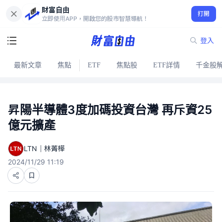
財富自由
打開
立即使用APP，開啟您的股市智慧導航！
登入
最新文章
焦點
ETF
焦點股
ETF詳情
千金股
昇陽半導體3度加碼投資台灣 再斥資25
億元擴產
LTN｜林菁樺
2024/11/29 11:19