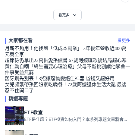
看更多
大家都在看
看更多
月薪不夠用！他找到「低成本副業」 3年後年營收近400萬
元養全家
超節儉仍拿出22萬供愛孫讀書 67歲阿嬤匯款後結局超心寒
黃仁勳自嘲「終生需要心理治療」父母不斷挑剔讓他學會一
件事受益無窮
舊牙刷先別丟！3招讓廢物變絕佳神器 省錢又超好用
女兒頻繁帶孫回娘家吃晚餐！72歲阿嬤退休生活大亂 最後
忍不住開口了
精選專題
ETF教室
ETF是什麼？ETF投資如何入門？本系列專題文章將會告訴你新手必須知道的ETF基礎知識。