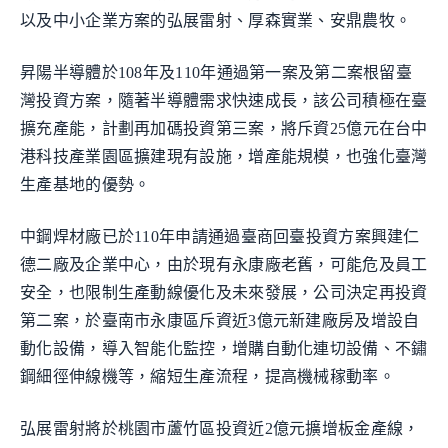
以及中小企業方案的弘展雷射、厚森實業、安鼎農牧。
昇陽半導體於108年及110年通過第一案及第二案根留臺
灣投資方案，隨著半導體需求快速成長，該公司積極在臺
擴充產能，計劃再加碼投資第三案，將斥資25億元在台中
港科技產業園區擴建現有設施，增產能規模，也強化臺灣
生產基地的優勢。
中鋼焊材廠已於110年申請通過臺商回臺投資方案興建仁
德二廠及企業中心，由於現有永康廠老舊，可能危及員工
安全，也限制生產動線優化及未來發展，公司決定再投資
第二案，於臺南市永康區斥資近3億元新建廠房及增設自
動化設備，導入智能化監控，增購自動化連切設備、不鏽
鋼細徑伸線機等，縮短生產流程，提高機械稼動率。
弘展雷射將於桃園市蘆竹區投資近2億元擴增板金產線，