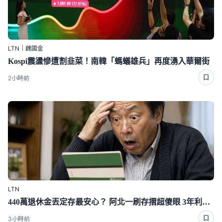
LTN｜魏國金
Kospi震盪慘遭割韭菜！南韓「螞蟻雄兵」再度湧入華爾街
2小時前
LTN
440萬退休金丟定存最安心？ 阿北一刷存摺超傻眼 3年利息僅1千多
3小時前