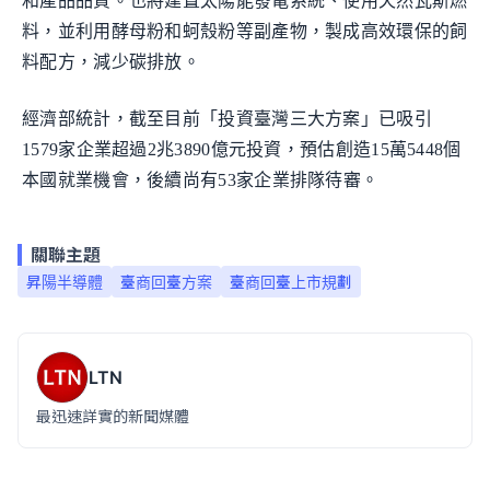
和產品品質。也將建置太陽能發電系統、使用天然瓦斯燃
料，並利用酵母粉和蚵殼粉等副產物，製成高效環保的飼
料配方，減少碳排放。
經濟部統計，截至目前「投資臺灣三大方案」已吸引
1579家企業超過2兆3890億元投資，預估創造15萬5448個
本國就業機會，後續尚有53家企業排隊待審。
關聯主題
昇陽半導體
臺商回臺方案
臺商回臺上市規劃
LTN
最迅速詳實的新聞媒體