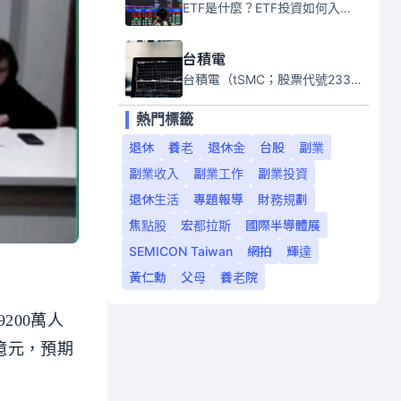
ETF是什麼？ETF投資如何入門？本系列專題文章將會告訴你新手必須知道的ETF基礎知識。
台積電
台積電（tSMC；股票代號2330）是全球領先的半導體代工公司，成立於1987年，總部位於台灣新竹。且已於美國、日本、德國及中國設廠，台積電是全球首家專業積體電路製造服務公司，也是全球最先進和最大規模的半導體代工廠。
熱門標籤
退休
養老
退休金
台股
副業
副業收入
副業工作
副業投資
退休生活
專題報導
財務規劃
焦點股
宏都拉斯
國際半導體展
SEMICON Taiwan
網拍
輝達
黃仁勳
父母
養老院
200萬人
3億元，預期