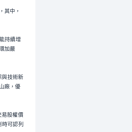
，其中，
產能持續增
環加嚴
保與技術新
山廠，優
交易股權價
割時可認列