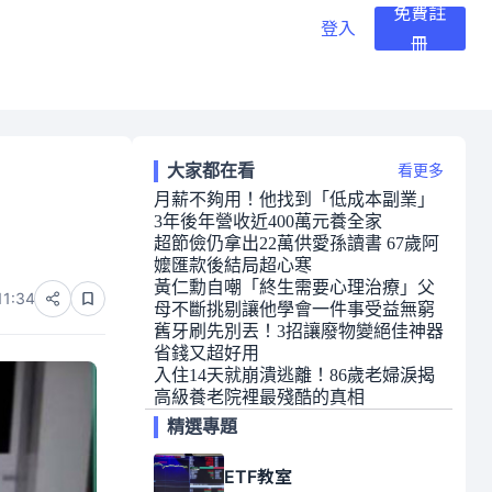
免費註
登入
冊
大家都在看
看更多
月薪不夠用！他找到「低成本副業」
3年後年營收近400萬元養全家
超節儉仍拿出22萬供愛孫讀書 67歲阿
嬤匯款後結局超心寒
黃仁勳自嘲「終生需要心理治療」父
11:34
母不斷挑剔讓他學會一件事受益無窮
舊牙刷先別丟！3招讓廢物變絕佳神器
省錢又超好用
入住14天就崩潰逃離！86歲老婦淚揭
高級養老院裡最殘酷的真相
精選專題
ETF教室